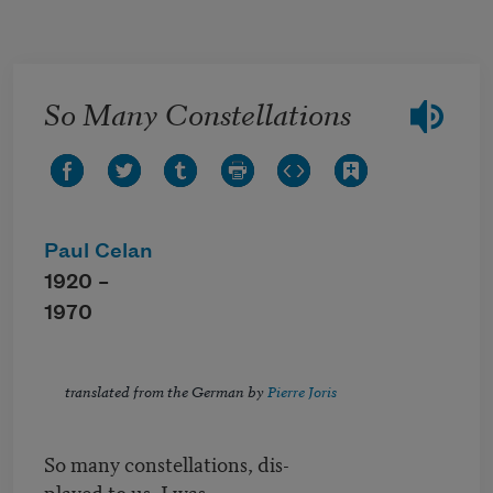
Skip to main content
So Many Constellations
Paul Celan
1920 –
1970
translated from the German by
Pierre Joris
So many constellations, dis-
played to us. I was,