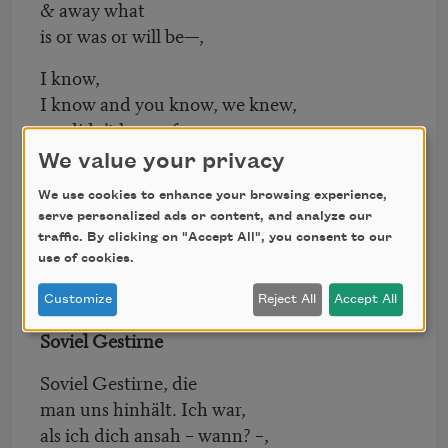
& away what
is or was or will be—,
I know,
I know and you know, we knew,
we didn’t know, for we
were there and not there,
We value your privacy
and sometimes, when
We use cookies to enhance your browsing experience,
only Nothingness stood between us, we
serve personalized ads or content, and analyze our
found truly together.
traffic. By clicking on "Accept All", you consent to our
use of cookies.
Customize
Reject All
Accept All
Soviel Gestirne
Soviel Gestirne, die
man uns hinhält. Ich war,
als ich dich ansah – wann? –,