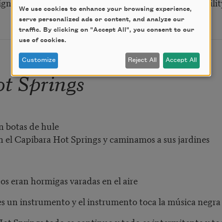
ignify something like tassels of cracks and the immobility
We use cookies to enhance your browsing experience,
serve personalized ads or content, and analyze our
traffic. By clicking on "Accept All", you consent to our
use of cookies.
Customize
Reject All
Accept All
t Springs
n botas de hule
el Capibara Hot Springs y caminamos a sus jardines
cos eran hormigas varadas en el aire
 es un instrumento y el instrumento toca la música negra
ot Springs todo es continuo y todo es intermitente y tod