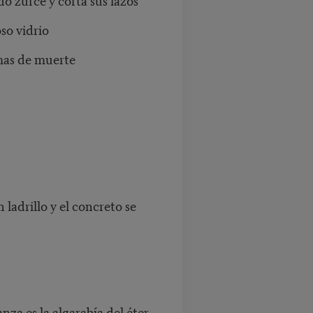
so vidrio
rmas de muerte
ladrillo y el concreto se
za es la algarabía del éter