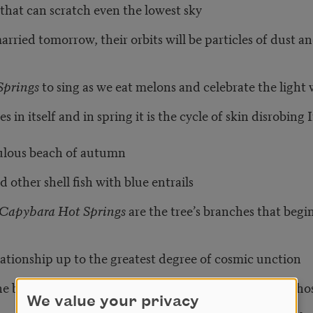
hat can scratch even the lowest sky
arried tomorrow, their orbits will be particles of dust an
Springs
to sing as we eat melons and celebrate the light
s in itself and in spring it is the cycle of skin disrobi
ulous beach of autumn
 other shell fish with blue entrails
Capybara Hot Springs
are the tree’s branches that begi
elationship up to the greatest degree of cosmic unction
he back of the mirror, and we discover new dorms in tho
We value your privacy