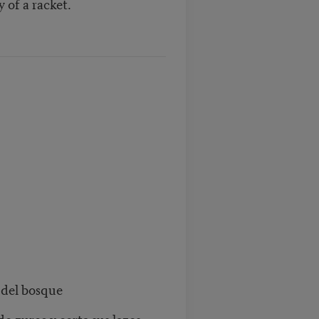
 of a racket.
 del bosque
o zurce y corta sus lazos