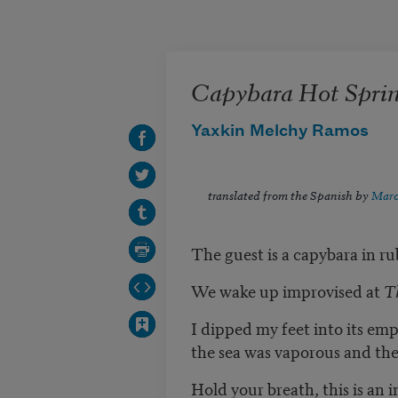
Skip to main content
Capybara Hot Sprin
Yaxkin Melchy Ramos
translated from the Spanish by
Marc
The guest is a capybara in r
We wake up improvised at
T
I dipped my feet into its emp
the sea was vaporous and the 
Hold your breath, this is an 