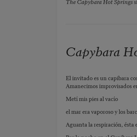
The Capybara Hot Springs
s
Capybara Ho
El invitado es un capibara co
Amanecimos improvisados en 
Metí mis pies al vacío
el mar era vaporoso y los bar
Aguanta la respiración, ésta
Por la noche en el Capibara H