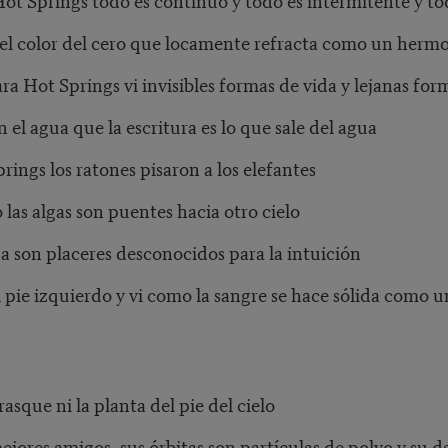
del color del cero que locamente refracta como un hermo
ra Hot Springs vi invisibles formas de vida y lejanas fo
 el agua que la escritura es lo que sale del agua
rings los ratones pisaron a los elefantes
las algas son puentes hacia otro cielo
a son placeres desconocidos para la intuición
ie izquierdo y vi como la sangre se hace sólida como un 
sque ni la planta del pie del cielo
ores amigos, sus órbitas son partículas de polvo y su dan