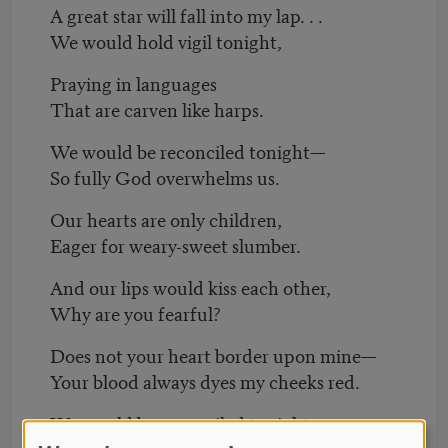
A great star will fall into my lap. . .
We would hold vigil tonight,
Praying in languages
That are carven like harps.
We would be reconciled tonight—
So fully God overwhelms us.
Our hearts are only children,
Eager for weary-sweet slumber.
And our lips would kiss each other,
Why are you fearful?
Does not your heart border upon mine—
Your blood always dyes my cheeks red.
We would be reconciled tonight,