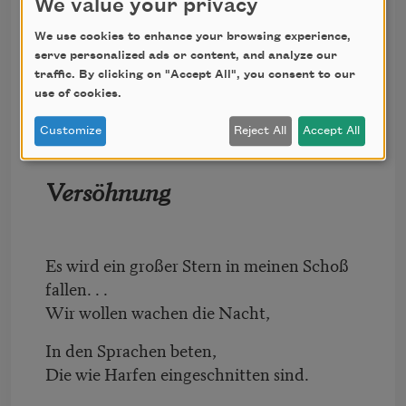
If we clasp each other, we shall not perish.
We value your privacy
A great star will fall into my lap.
We use cookies to enhance your browsing experience,
serve personalized ads or content, and analyze our
traffic. By clicking on "Accept All", you consent to our
use of cookies.
Customize
Reject All
Accept All
Versöhnung
Es wird ein großer Stern in meinen Schoß
fallen. . .
Wir wollen wachen die Nacht,
In den Sprachen beten,
Die wie Harfen eingeschnitten sind.