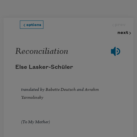
Skip to main content
prev
options
next
Reconciliation
Else Lasker-Schüler
translated by
Babette Deutsch
and
Avrahm
Yarmolinsky
(To My Mother)